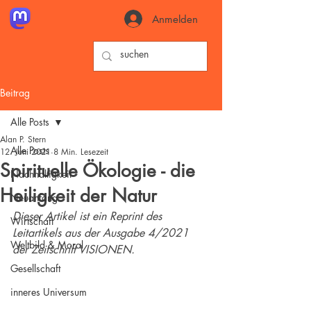
Anmelden
Beitrag
Alle Posts
Alan P. Stern
Alle Posts
12. Juni 2021
8 Min. Lesezeit
Spirituelle Ökologie - die
Nachhaltigkeit
Heiligkeit der Natur
Neuanfang
Dieser Artikel ist ein Reprint des 
Wirtschaft
Leitartikels aus der Ausgabe 4/2021 
Weltbild & Moral
der Zeitschrift VISIONEN.
Gesellschaft
inneres Universum