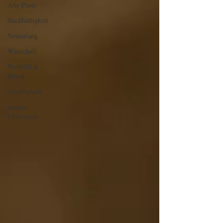
Alle Posts
Nachhaltigkeit
Neuanfang
Wirtschaft
Weltbild &
Moral
Gesellschaft
inneres
Universum