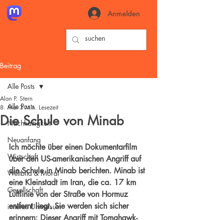
Anmelden
Beitrag
Alle Posts
Alan P. Stern
Alle Posts
8. Mai
3 Min. Lesezeit
Die Schule von Minab
Nachhaltigkeit
Neuanfang
Ich möchte über einen Dokumentarfilm 
Wirtschaft
über den US-amerikanischen Angriff auf 
die Schule in Minab berichten. Minab ist 
Weltbild & Moral
eine Kleinstadt im Iran, die ca. 17 km 
Gesellschaft
Luftlinie von der Straße von Hormuz 
entfernt liegt. Sie werden sich sicher 
inneres Universum
erinnern: Dieser Angriff mit Tomahawk-