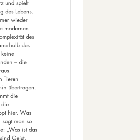
z und spielt 
ng des Lebens. 
mmer wieder 
Die modernen 
mplexität des 
nnerhalb des 
 keine 
inden – die 
raus. 
 Tieren 
in übertragen. 
mmt die 
 die 
ppt hier. Was 
, sagt man so 
e: „Was ist das 
sind Geist, 