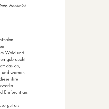
retz, Frankreich 
hizalen 
ser 
nem Wald und 
ten gebraucht 
ft das ab, 
t, und warnen 
diese ihre 
tzwerke 
d Ehrfurcht an.
so gut als 