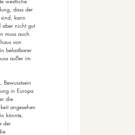
e westliche 
lung, dass der 
sind, kann 
 aber nicht gut 
en muss auch 
chaus von 
n belastbarer 
muss außer im 
, Bewusstsein 
rung in Europa 
er die 
keit angesehen 
in könnte, 
e der 
die 