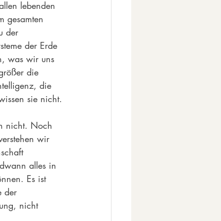
allen lebenden 
m gesamten 
u der 
ysteme der Erde 
en, was wir uns 
größer die 
telligenz, die 
issen sie nicht.
h nicht. Noch 
verstehen wir 
schaft 
dwann alles in 
nnen. Es ist 
e der 
ung, nicht 