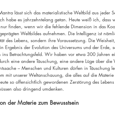
ntra lässt sich das materialistische Weltbild aus jeder 
ich habe es jahrzehntelang getan. Heute weiß ich, dass w
nur finden, wenn wir die fehlende Dimension in das Koo
geprägten Weltbildes aufnehmen. Die Intelligenz ist nämli
tät des Lebens, sondern ihre Voraussetzung. Die Weisheit
ein Ergebnis der Evolution des Universums und der Erde, s
 ins Betrachtungsfeld. Wir haben vor etwa 300 Jahren e
durch eine andere Täuschung, eine andere Lüge über die W
tssache – Menschen und Kulturen dürfen in Täuschung le
m mit unserer Weltanschauung, die alles auf die Materie r
 heute so offensichtlich gewordenen Zerstörung des Lebens
 müssen also dringend umdenken.
on der Materie zum Bewusstsein