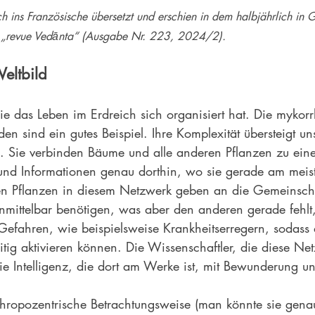
h ins Französische übersetzt und erschien in dem halbjährlich in G
 „revue Vedānta“ (Ausgabe Nr. 223, 2024/2).
eltbild
wie das Leben im Erdreich sich organisiert hat. Die mykorr
en sind ein gutes Beispiel. Ihre Komplexität übersteigt un
n. Sie verbinden Bäume und alle anderen Pflanzen zu ei
e und Informationen genau dorthin, wo sie gerade am meis
en Pflanzen in diesem Netzwerk geben an die Gemeinscha
 unmittelbar benötigen, was aber den anderen gerade fehl
Gefahren, wie beispielsweise Krankheitserregern, sodass 
itig aktivieren können. Die Wissenschaftler, die diese Ne
ie Intelligenz, die dort am Werke ist, mit Bewunderung un
ropozentrische Betrachtungsweise (man könnte sie genau