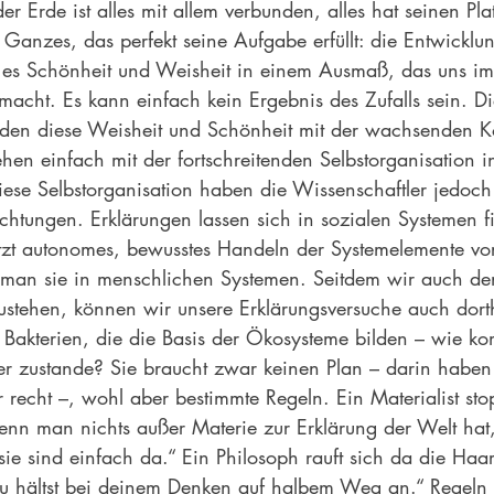
r Erde ist alles mit allem verbunden, alles hat seinen Plat
in Ganzes, das perfekt seine Aufgabe erfüllt: die Entwicklu
 es Schönheit und Weisheit in einem Ausmaß, das uns i
macht. Es kann einfach kein Ergebnis des Zufalls sein. 
den diese Weisheit und Schönheit mit der wachsenden Ko
hen einfach mit der fortschreitenden Selbstorganisation i
diese Selbstorganisation haben die Wissenschaftler jedoch
chtungen. Erklärungen lassen sich in sozialen Systemen f
etzt autonomes, bewusstes Handeln der Systemelemente vo
man sie in menschlichen Systemen. Seitdem wir auch den
stehen, können wir unsere Erklärungsversuche auch dorth
, Bakterien, die die Basis der Ökosysteme bilden – wie ko
ier zustande? Sie braucht zwar keinen Plan – darin haben
 recht –, wohl aber bestimmte Regeln. Ein Materialist sto
nn man nichts außer Materie zur Erklärung der Welt hat
ie sind einfach da.“ Ein Philosoph rauft sich da die Haar
Du hältst bei deinem Denken auf halbem Weg an.“ Regeln 