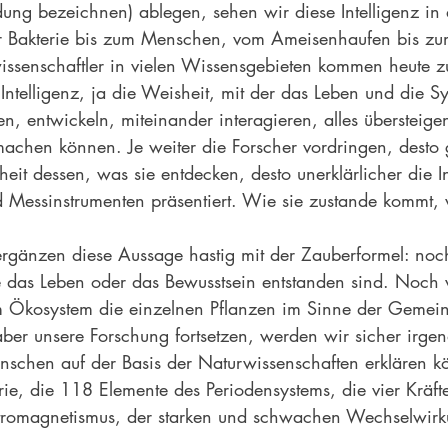
ung bezeichnen) ablegen, sehen wir diese Intelligenz in 
 Bakterie bis zum Menschen, vom Ameisenhaufen bis zu
issenschaftler in vielen Wissensgebieten kommen heute z
e Intelligenz, ja die Weisheit, mit der das Leben und die S
ren, entwickeln, miteinander interagieren, alles übersteig
machen können. Je weiter die Forscher vordringen, desto 
eit dessen, was sie entdecken, desto unerklärlicher die In
 Messinstrumenten präsentiert. Wie sie zustande kommt, w
ergänzen diese Aussage hastig mit der Zauberformel: noc
e das Leben oder das Bewusstsein entstanden sind. Noch 
m Ökosystem die einzelnen Pflanzen im Sinne der Gemein
er unsere Forschung fortsetzen, werden wir sicher irgen
schen auf der Basis der Naturwissenschaften erklären kö
ie, die 118 Elemente des Periodensystems, die vier Kräft
ktromagnetismus, der starken und schwachen Wechselwirk