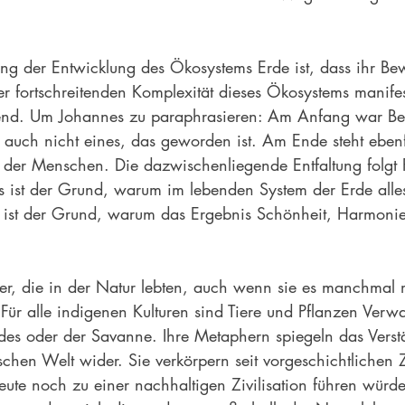
ung der Entwicklung des Ökosystems Erde ist, dass ihr Bew
er fortschreitenden Komplexität dieses Ökosystems manifest
nd. Um Johannes zu paraphrasieren: Am Anfang war Bew
auch nicht eines, das geworden ist. Am Ende steht ebenf
ht der Menschen. Die dazwischenliegende Entfaltung folgt 
 ist der Grund, warum im lebenden System der Erde alle
s ist der Grund, warum das Ergebnis Schönheit, Harmoni
ker, die in der Natur lebten, auch wenn sie es manchmal 
ür alle indigenen Kulturen sind Tiere und Pflanzen Verwan
es oder der Savanne. Ihre Metaphern spiegeln das Verstä
ischen Welt wider. Sie verkörpern seit vorgeschichtlichen 
ute noch zu einer nachhaltigen Zivilisation führen würde.