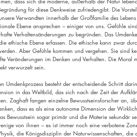
hmen, dass sich die moderne, außerhalb der Natur lebend
Begründung für diese Denkweise zufriedengibt. Die Vorstel
nsere Verwandten innerhalb der Großfamilie des Lebens 
otionale Ebene ansprechen – einiger von uns. Gefühle sind
erhafte Verhaltensänderungen zu begründen. Das Umdenk
d die ethische Ebene erfassen. Die ethische kann zwar dur
werden. Aber Gefühle kommen und vergehen. Sie sind kei
fte Veränderungen im Denken und Verhalten. Die Moral 
ekt verwurzelt sein.
n Umdenkprozess besteht der entscheidende Schritt darin
ension in das Weltbild, das sich nach der Zeit der Aufklä
men. Zaghaft fangen einzelne Bewusstseinsforscher an, üb
nken, dass es als eine autonome Dimension der Wirklich
s Bewusstsein sogar primär und die Materie sekundär se
enige von ihnen – es ist immer noch eine verbotene Zon
Physik, die Königsdisziplin der Naturwissenschaften, die 