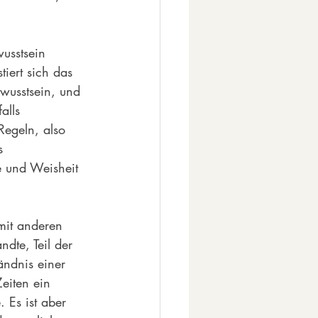
usstsein 
iert sich das 
usstsein, und 
alls 
Regeln, also 
s 
e und Weisheit 
mit anderen 
dte, Teil der 
ndnis einer 
Zeiten ein 
 Es ist aber 