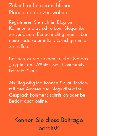
Zukunft auf unserem blauen
Planeten einsetzen wollen.
Registrieren Sie sich im Blog um:
Kommentare zu schreiben, Blogartikel
zu verfassen, Benachrichtigungen über
neue Posts zu erhalten,
Gleichgesinnte
zu treffen.
Um sich zu registrieren, klicken Sie das
„Log In“ an. Wählen Sie „Community
beitreten“ aus.
Als Blog-Mitglied können Sie außerdem
mit den Autoren des Blogs direkt ins
Gespräch kommen: schriftlich oder bei
Bedarf auch online.
Kennen Sie diese Beiträge
bereits?