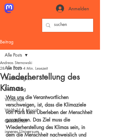
Anmelden
Beitrag
Alle Posts
Andreas Sternowski
Alle Posts
28. Juli 2023
4 Min. Lesezeit
Wiederherstellung des
Nachhaltigkeit
Klimas
Neuanfang
Was uns die Verantwortlichen 
Wirtschaft
verschweigen, ist, dass die Klimaziele 
Weltbild & Moral
von Paris kein Überleben der Menschheit 
garantieren. Das Ziel muss die 
Gesellschaft
Wiederherstellung des Klimas sein, in 
inneres Universum
dem die Menschheit nachweislich und 