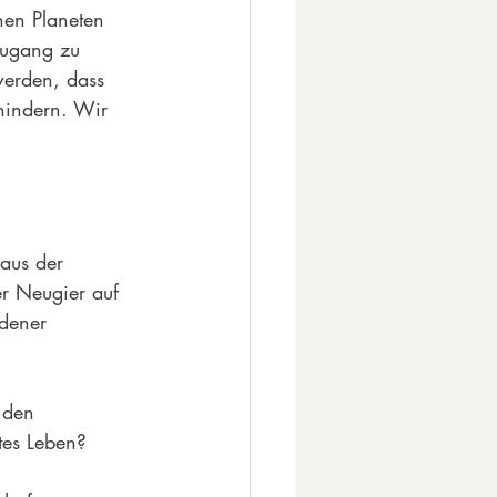
nen Planeten 
Zugang zu 
 werden, dass 
hindern. Wir 
aus der 
r Neugier auf 
edener 
 den 
tes Leben? 