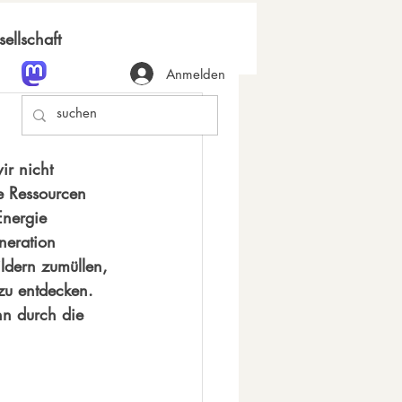
ellschaft
Anmelden
ir nicht 
e Ressourcen 
Energie 
neration 
ldern zumüllen, 
zu entdecken. 
nn durch die 