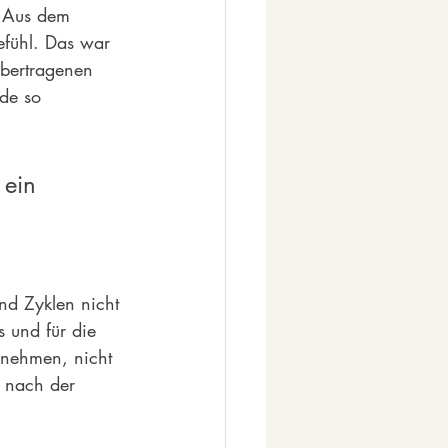
. Aus dem 
efühl. Das war 
übertragenen 
de so 
 ein 
d Zyklen nicht 
 und für die 
nnehmen, nicht 
 nach der 