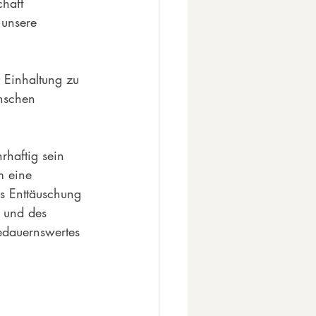
haft 
 unsere 
 Einhaltung zu 
nschen 
rhaftig sein 
m eine 
s Enttäuschung 
e und des 
bedauernswertes 