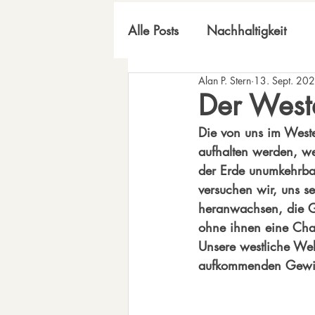
Alle Posts
Nachhaltigkeit
Alan P. Stern
13. Sept. 20
inneres Universum
Der West
Die von uns im 
West
aufhalten werden, we
der Erde unumkehrbar
versuchen wir, uns s
heranwachsen, die Ge
ohne ihnen eine Chan
Unsere westliche Welt
aufkommenden Gewit