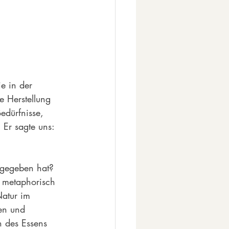
e in der 
e Herstellung 
edürfnisse, 
Er sagte uns: 
tgegeben hat? 
n metaphorisch 
Natur im 
en und 
 des Essens 