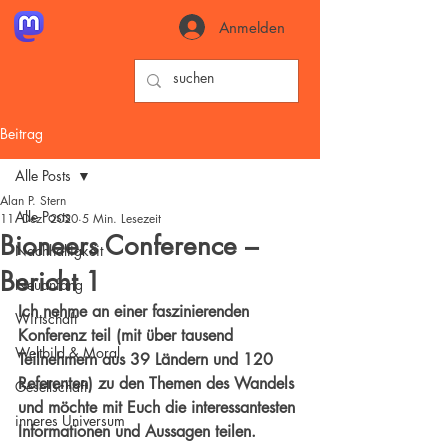
Anmelden
Beitrag
Alle Posts
Alan P. Stern
Alle Posts
11. Dez. 2020
5 Min. Lesezeit
Bioneers Conference –
Nachhaltigkeit
Bericht 1
Neuanfang
Ich nehme an einer faszinierenden 
Wirtschaft
Konferenz teil (mit über tausend 
Weltbild & Moral
Teilnehmern aus 39 Ländern und 120 
Referenten) zu den Themen des Wandels 
Gesellschaft
und möchte mit Euch die interessantesten 
inneres Universum
Informationen und Aussagen teilen.