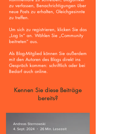
zu verfassen, Benachrichtigungen über
neue Posts zu erhalten,
Gleichgesinnte
zu treffen.
Um sich zu registrieren, klicken Sie das
„Log In“ an. Wählen Sie „Community
beitreten“ aus.
Als Blog-Mitglied können Sie außerdem
mit den Autoren des Blogs direkt ins
Gespräch kommen: schriftlich oder bei
Bedarf auch online.
Kennen Sie diese Beiträge
bereits?
Andreas Sternowski
4. Sept. 2024
26 Min. Lesezeit