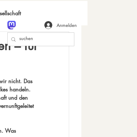
ellschaft
Anmelden
en – für
wir nicht. Das 
lkes handeln. 
haft und den 
rnunftgeleitet 
an. Was 