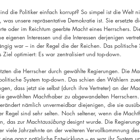
d die Politiker einfach korrupt? So simpel ist die Welt ni
 was unsere repräsentative Demokratie ist. Sie ersetzte d
erte oder im Reichtum geerbte Macht eines Herrschers. Die
ine eigenen Interessen und die Interessen derjenigen vertr
ängig war – in der Regel die der Reichen. Das politische
s Ziel optimiert: Es war zentralisiert und top-down.
etzten die Herrscher durch gewählte Regierungen. Die Mac
s politische System top-down. Das schien den Wählern zue
gen, dass jetzt sie selbst (durch ihre Vertreter) an der Mac
die gewählten Machthaber zu abgewandelten Herrschern.
 verändert nämlich unvermeidbar diejenigen, die sie ausüb
 Regel sind sehr selten. Noch seltener, wenn die Macht
en, das zur Macht
ausübung
 designt wurde. Die Regierung
r viele Jahrzehnte an der weiteren Vervollkommnung des
 eine ganz natürliche Entwicklung – es war ihr System un