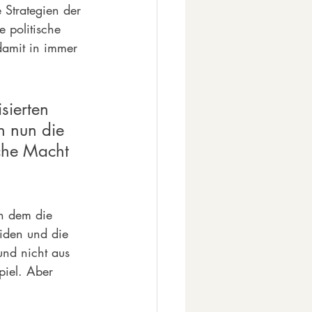
 Strategien der 
e politische 
damit in immer 
sierten 
n nun die 
sche Macht 
in dem die 
iden und die 
und nicht aus 
piel. Aber 