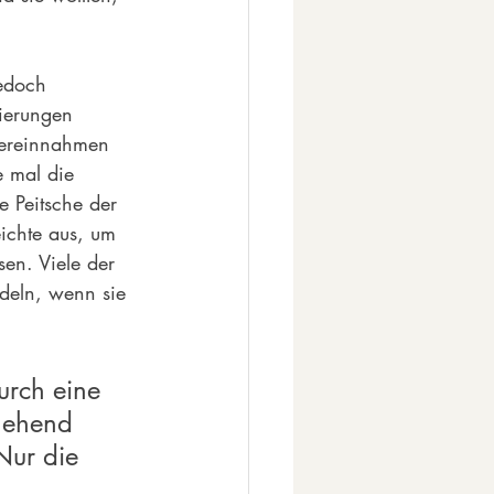
jedoch 
gierungen 
euereinnahmen 
e mal die 
e Peitsche der 
ichte aus, um 
en. Viele der 
ndeln, wenn sie 
urch eine 
gehend 
Nur die 