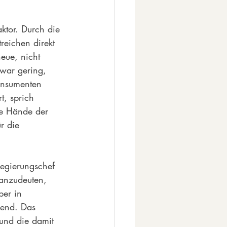
tor. Durch die 
reichen direkt 
eue, nicht 
war gering, 
onsumenten 
t, sprich 
ie Hände der 
r die 
Regierungschef 
anzudeuten, 
ber in 
dend. Das 
 und die damit 