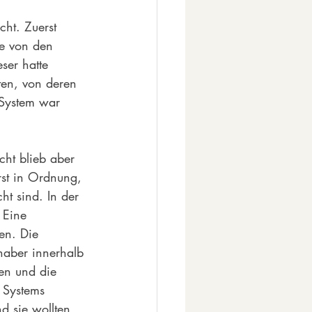
cht. Zuerst 
ie von den 
ser hatte 
eten, von deren 
 System war 
ht blieb aber 
rst in Ordnung, 
ht sind. In der 
 Eine 
en. Die 
haber innerhalb 
en und die 
 Systems 
d sie wollten, 