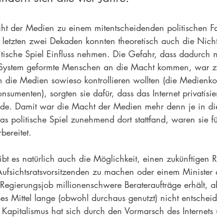
 der Medien zu einem mitentscheidenden politischen Fak
 letzten zwei Dekaden konnten theoretisch auch die Nicht
litische Spiel Einfluss nehmen. Die Gefahr, dass dadurch n
e System geformte Menschen an die Macht kommen, war z
n die Medien sowieso kontrollieren wollten (die Medienk
menten), sorgten sie dafür, dass das Internet privatisier
urde. Damit war die Macht der Medien mehr denn je in d
as politische Spiel zunehmend dort stattfand, waren sie fü
bereitet.
ibt es natürlich auch die Möglichkeit, einen zukünftigen 
fsichtsratsvorsitzenden zu machen oder einem Minister 
Regierungsjob millionenschwere Berateraufträge erhält, a
es Mittel lange (obwohl durchaus genutzt) nicht entschei
 Kapitalismus hat sich durch den Vormarsch des Internets