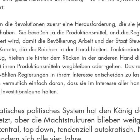
rt.
n die Revolutionen zuerst eine Herausforderung, die sie 
 haben. Sie besaßen ja die Produktionsmittel, und die Re
iert wird, damit die Bevölkerung Arbeit und der Staat St
rotte, die die Reichen in der Hand hielten. Funktioniert
ug, hielten sie hinter dem Rücken in der anderen Hand di
t ihren Produktionsmitteln wegbleiben oder -gehen. Das re
ählten Regierungen in ihrem Interesse entscheiden zu lass
vermutlich einfach daran, dass sie im Interesse aller ha
Investitionslaune halten. 
tisches politisches System hat den König d
etzt, aber die Machtstrukturen blieben weit
entral, top-down, tendenziell autokratisch. 
dern sich alle vier Jahre
.