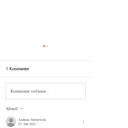
1 Kommentar
Droht uns ein Atomkrieg?
Kommentar verfassen...
Europa der
Selbstbestimmun
Aktuell
Andreas Sternowski
23. Juli 2021