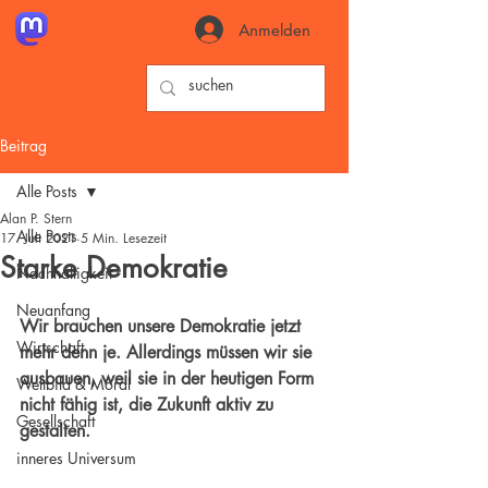
Anmelden
Beitrag
Alle Posts
Alan P. Stern
Alle Posts
17. Juli 2021
5 Min. Lesezeit
Starke Demokratie
Nachhaltigkeit
Neuanfang
Wir brauchen unsere 
Demokratie
 jetzt 
Wirtschaft
mehr denn je. Allerdings müssen wir sie 
ausbauen, weil sie in der heutigen Form 
Weltbild & Moral
nicht fähig ist, die Zukunft aktiv zu 
Gesellschaft
gestalten.
inneres Universum