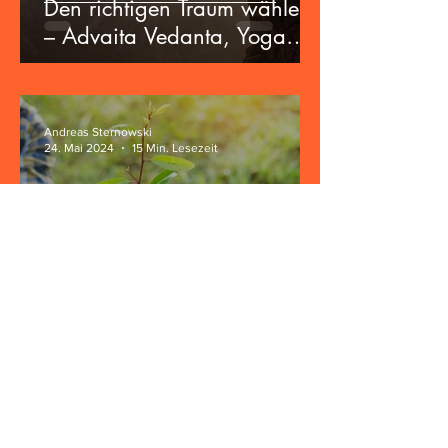
Den richtigen Traum wählen
– Advaita Vedanta, Yoga
und die Zukunft der
Zivilisation
Andreas Sternowski
24. Mai 2024
15 Min. Lesezeit
Advaita Vedanta und die
Zukunft der Zivilisation
Andreas Sternowski