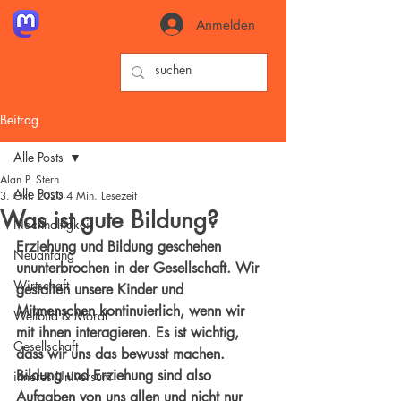
Anmelden
Beitrag
Alle Posts
Alan P. Stern
Alle Posts
3. Okt. 2020
4 Min. Lesezeit
Was ist gute Bildung?
Nachhaltigkeit
Erziehung und Bildung geschehen 
Neuanfang
ununterbrochen in der Gesellschaft. Wir 
Wirtschaft
gestalten unsere Kinder und 
Mitmenschen kontinuierlich, wenn wir 
Weltbild & Moral
mit ihnen interagieren. Es ist wichtig, 
Gesellschaft
dass wir uns das bewusst machen. 
Bildung und Erziehung sind also 
inneres Universum
Aufgaben von uns allen und nicht nur 