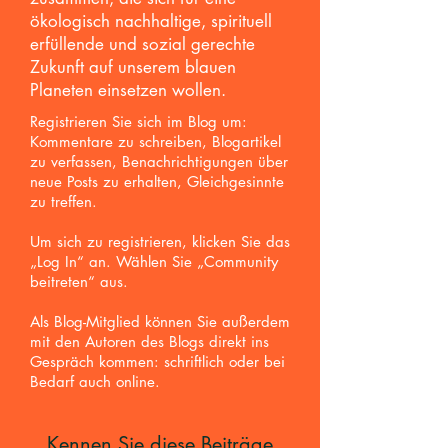
ökologisch nachhaltige, spirituell
erfüllende und sozial gerechte
Zukunft auf unserem blauen
Planeten einsetzen wollen.
Registrieren Sie sich im Blog um:
Kommentare zu schreiben, Blogartikel
zu verfassen, Benachrichtigungen über
neue Posts zu erhalten,
Gleichgesinnte
zu treffen.
Um sich zu registrieren, klicken Sie das
„Log In“ an. Wählen Sie „Community
beitreten“ aus.
Als Blog-Mitglied können Sie außerdem
mit den Autoren des Blogs direkt ins
Gespräch kommen: schriftlich oder bei
Bedarf auch online.
Kennen Sie diese Beiträge