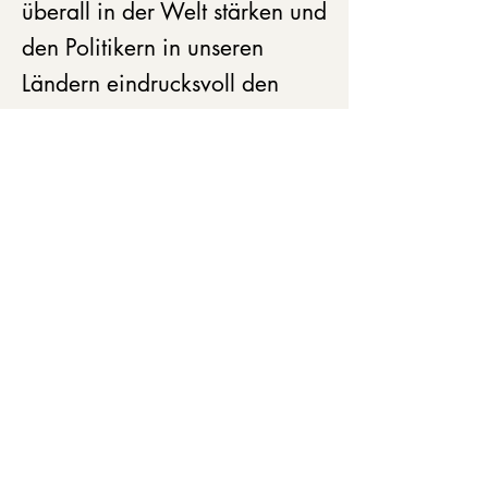
überall in der Welt stärken und
den Politikern in unseren
Ländern eindrucksvoll den
Weg zeigen. Damit stärken
wir die neue, die aktive
Demokratie.
Lassen Sie uns gleich
anfangen, gemeinsam an
diesem Ziel zu arbeiten.
Alan P. Stern & der Continentia Verlag
Wer bereitet dieses Ereignis vor?
Wer leitet die Aktion? Noch
niemand.