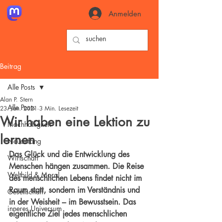
Anmelden
Beitrag
Alle Posts
Alan P. Stern
Alle Posts
23. Jan. 2021
3 Min. Lesezeit
Wir haben eine Lektion zu
Nachhaltigkeit
lernen
Neuanfang
Das Glück und die Entwicklung des 
Wirtschaft
Menschen hängen zusammen. Die Reise 
Weltbild & Moral
des menschlichen Lebens findet nicht im 
Raum statt, sondern im Verständnis und 
Gesellschaft
in der Weisheit – 
im Bewusstsein
. Das 
inneres Universum
eigentliche Ziel jedes menschlichen 