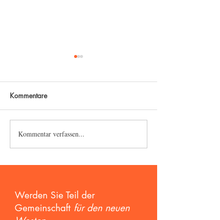
Kommentare
Spirituelle Bildun
Kommentar verfassen...
Was können wir von
Bharata lernen?
Werden Sie Teil der
Gemeinschaft
für den neuen