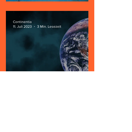
Continentia
11. Juli 2023
3 Min. Lesezeit
Hoffnungsvolle Story
menschlicher Zivilisation
Alan P. Stern
29. Juni 2022
5 Min. Lesezeit