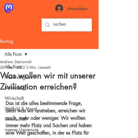
Anmelden
Beitrag
Alle Posts
Andreas Sternowski
Alle Posts
28. Sept. 2022
3 Min. Lesezeit
Was wollen wir mit unserer
Nachhaltigkeit
Zivilisation erreichen?
Neuanfang
Wirtschaft
Das ist die alles bestimmende Frage, 
Weltbild & Moral
denn was wir anstreben, erreichen wir 
auch, mehr oder weniger. Wir wollten 
Gesellschaft
immer mehr Platz und Sachen und haben 
inneres Universum
eine Welt geschaffen, in der es Platz für 