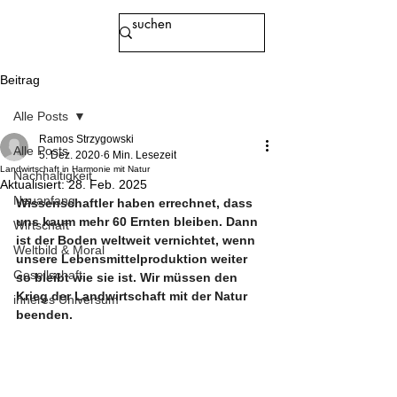
Beitrag
Alle Posts
Ramos Strzygowski
Alle Posts
5. Dez. 2020
6 Min. Lesezeit
Landwirtschaft in Harmonie mit Natur
Nachhaltigkeit
Aktualisiert:
28. Feb. 2025
Neuanfang
Wissenschaftler haben errechnet, dass 
uns kaum mehr 60 Ernten bleiben. Dann 
Wirtschaft
ist der Boden weltweit vernichtet, wenn 
Weltbild & Moral
unsere Lebensmittelproduktion weiter 
Gesellschaft
so bleibt wie sie ist. Wir müssen den 
Krieg der Landwirtschaft mit der Natur 
inneres Universum
beenden.