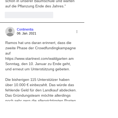
schon in unserer Baumschule und warten 
auf die Pflanzung Ende des Jahres."
Gefällt mir
Antworten
Continentia
06. Jan. 2021
Ramos hat uns daran erinnert, dass die 
zweite Phase der Crowdfundingkampagne 
auf 
https://www.startnext.com/waldgarten am 
Sonntag, den 10. Januar zu Ende geht, 
und erneut um Unterstützung gebeten. 
Die bisherigen 115 Unterstützer haben 
über 10.000 € einbezahlt. Das würde das 
fehlende Geld für den Landkauf abdecken. 
Das Gründungsteam möchte allerdings 
noch sehr gern die allerwichtigsten Posten 
für die Grundausstattung anschaffen. Es 
müssen zum Beispiel Windschutzhecken 
gepflanzt, 