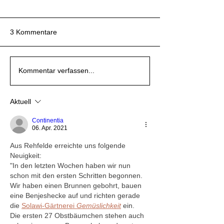
3 Kommentare
Eco-Dharma
Eco-Dharma
Spiritual Ecology—The
Eine Welt, in der weder
Spiritual Ecology—The
Eine Welt, in der weder
Spiritual Ecology—The
Kommentar verfassen...
Sacredness of Nature
Milch noch Honig fließen
Sacredness of Nature
Milch noch Honig fließen
Sacredness of Nature
Aktuell
Continentia
06. Apr. 2021
Aus Rehfelde erreichte uns folgende 
Neuigkeit: 
"In den letzten Wochen haben wir nun 
schon mit den ersten Schritten begonnen. 
Wir haben einen Brunnen gebohrt, bauen 
eine Benjeshecke auf und richten gerade 
die 
Solawi-Gärtnerei 
Gemüslichkeit
ein.
Die ersten 27 Obstbäumchen stehen auch 