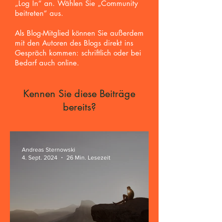
„Log In“ an. Wählen Sie „Community
beitreten“ aus.
Als Blog-Mitglied können Sie außerdem
mit den Autoren des Blogs direkt ins
Gespräch kommen: schriftlich oder bei
Bedarf auch online.
Kennen Sie diese Beiträge
bereits?
Andreas Sternowski
4. Sept. 2024
26 Min. Lesezeit