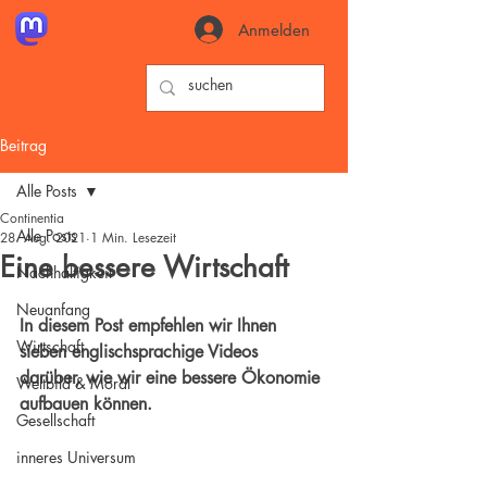
Anmelden
Beitrag
Alle Posts
Continentia
Alle Posts
28. Aug. 2021
1 Min. Lesezeit
Eine bessere Wirtschaft
Nachhaltigkeit
Neuanfang
In diesem Post empfehlen wir Ihnen 
Wirtschaft
sieben englischsprachige Videos 
darüber, wie wir eine bessere Ökonomie 
Weltbild & Moral
aufbauen können. 
Gesellschaft
inneres Universum