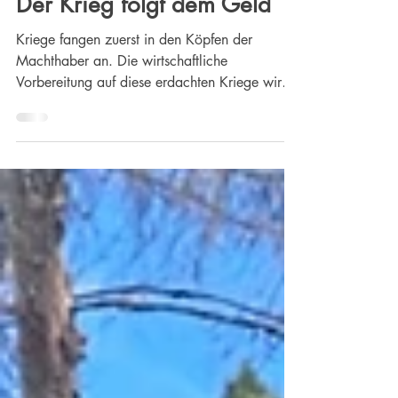
Continentia
10. Nov. 2025
7 Min. Lesezeit
WIRTSCHAFT
Der Krieg folgt dem Geld
Kriege fangen zuerst in den Köpfen der
Machthaber an. Die wirtschaftliche
Vorbereitung auf diese erdachten Kriege wird
durch Geld ausgelöst. Alan P. Stern spricht
darüber, wie diese Dynamik entsteht und wie
ihr entgegengewirkt werden kann.