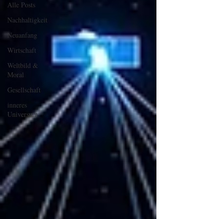
Alle Posts
Nachhaltigkeit
Neuanfang
Wirtschaft
Weltbild &
Moral
Gesellschaft
inneres
Universum