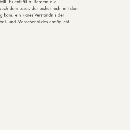
llt. Es enthält außerdem alle
die Ausbeutung der
auch dem Leser, der bisher nicht mit dem
es sich zum Ziel, s
 kam, ein klares Verständnis der
Unwissen zu befrei
Welt- und Menschenbildes ermöglicht.
außerdem den Auftra
Upanishaden über d
die Welt zu tragen.
Im Jahr 1893 fand 
Religionen statt, un
Seine Auftritte mach
das, obwohl er dabei
Westens, die im kr
Christus stand, un
materialistischen Kul
Jahre reiste er uner
zwölf Vorträge pro
Das Werk seines ku
Lebens ist enorm: E
der heute über ein
hinterließ eine Orga
mehreren Ländern de