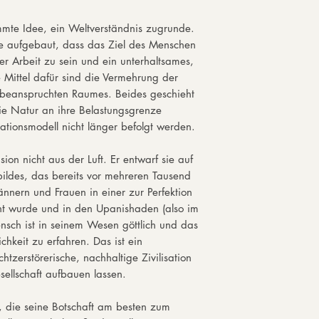
letzte Zeile gelesen
Werktage)
College-Zeit eignete
Wir versenden in de
timmte Idee, ein Weltverständnis zugrunde.
Wissen über die wes
DHL.
Idee aufgebaut, dass das Ziel des Menschen
Philosophie an. Er 
her Arbeit zu sein und ein unterhaltsames,
und verlangte ratio
e Mittel dafür sind die Vermehrung der
Schlussfolgerung als
 beanspruchten Raumes. Beides geschieht
Er begegnete seinem
ie Natur an ihre Belastungsgrenze
erkannte sofort sein
ationsmodell nicht länger befolgt werden.
junge Mann blieb a
gegenüber skeptisch
man sich den krass
ion nicht aus der Luft. Er entwarf sie auf
beiden vor Augen f
ldes, das bereits vor mehreren Tausend
war die Tiefe der Se
nnern und Frauen in einer zur Perfektion
Gott und den Mensc
scht wurde und in den Upanishaden (also im
sechs Jahre in der 
nsch ist in seinem Wesen göttlich und das
Während dieser Zeit
ichkeit zu erfahren. Das ist ein
tiefgehende Umwand
tzerstörerische, nachhaltige Zivilisation
Meditation und erre
esellschaft aufbauen lassen.
den Gipfel des spir
Nach dem Ableben de
, die seine Botschaft am besten zum
das Land als Bette