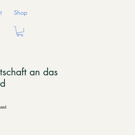
t
Shop
schaft an das
nd
sand